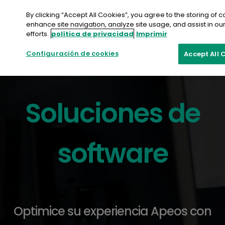
saltar
al
By clicking “Accept All Cookies”, you agree to the storing of 
contenido
enhance site navigation, analyze site usage, and assist in ou
efforts.
política de privacidad
Imprimir
Configuración de cookies
Accept All 
Soluciones de
software
Optimice su experiencia Apeos con