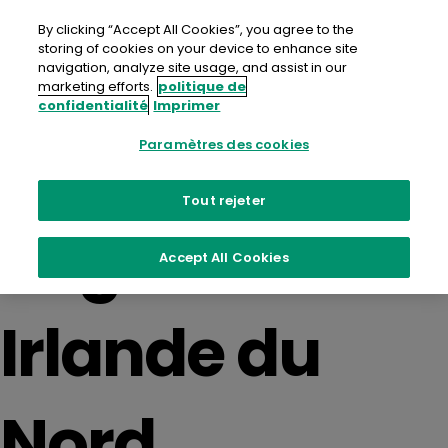
Aller
au
By clicking “Accept All Cookies”, you agree to the
contenu
storing of cookies on your device to enhance site
navigation, analyze site usage, and assist in our
marketing efforts.
politique de
confidentialité
Imprimer
Partner
Paramètres des cookies
Tout rejeter
Regions :
Accept All Cookies
Irlande du
Nord