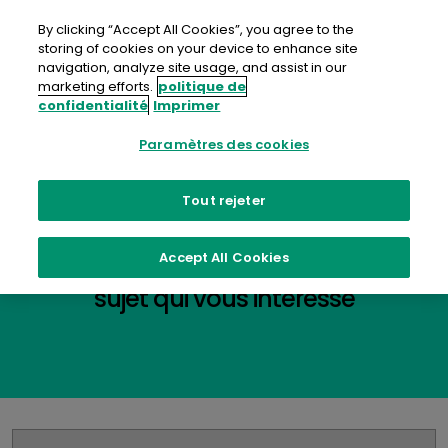
Aller
au
By clicking “Accept All Cookies”, you agree to the
contenu
storing of cookies on your device to enhance site
navigation, analyze site usage, and assist in our
marketing efforts.
politique de
confidentialité
Imprimer
Paramètres des cookies
Ressources
Tout rejeter
Utilisez les filtres pour sélectionner le
Accept All Cookies
sujet qui vous intéresse