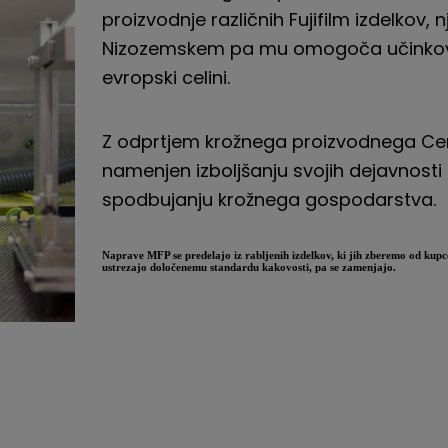
proizvodnje različnih Fujifilm izdelkov, 
Nizozemskem pa mu omogoča učinkovito
evropski celini.
Z odprtjem krožnega proizvodnega
Ce
namenjen izboljšanju svojih dejavnosti k
spodbujanju krožnega gospodarstva.
Naprave MFP se predelajo iz rabljenih izdelkov, ki jih zberemo od kupcev. 
ustrezajo določenemu standardu kakovosti, pa se zamenjajo.