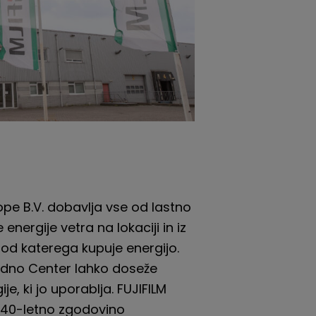
ope B.V. dobavlja
vse od
lastno
 energije vetra na lokaciji in iz
 od katerega kupuje energijo.
vodno
Center
lahko doseže
ije, ki jo uporablja. FUJIFILM
 40-letno zgodovino