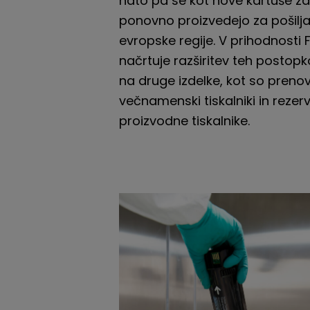
nato pa se kot nove kartuše za
ponovno proizvedejo za pošilja
evropske regije. V prihodnosti F
načrtuje razširitev teh postop
na druge izdelke, kot so prenov
večnamenski tiskalniki in rezerv
proizvodne tiskalnike.