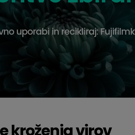
no uporabi in recikliraj: Fujifilm
 kroženja virov