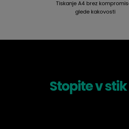
Tiskanje A4 brez kompromi
glede kakovosti
Stopite v stik