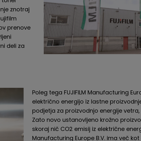
 toner
nje znotraj
ujifilm
kov prenove
ljeni
ni deli za
Poleg tega FUJIFILM Man
ufacturing Eur
električno energijo iz lastne proizvodnje
podjetja za proizvodnjo energije vetra,
Zato novo ustanovljeno krožno proiz
skoraj nič CO
2
emisij iz električne energ
Manufacturing Europe B.V. ima več kot