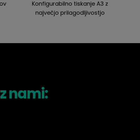
sov
Konfigurabilno tiskanje A3 z
največjo prilagodljivostjo
 z nami: