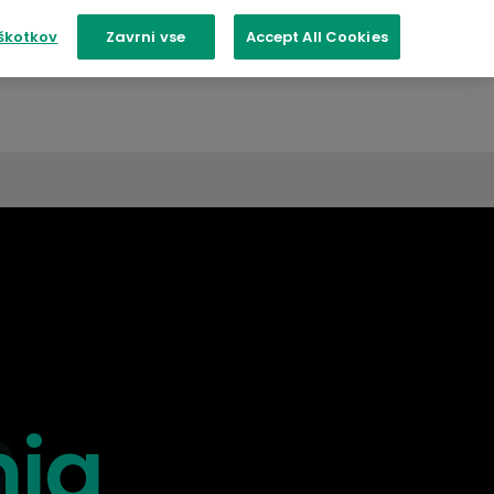
škotkov
Zavrni vse
Accept All Cookies
nja