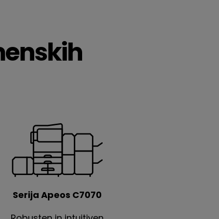
menskih
Serija Apeos C7070
Robusten in intuitiven