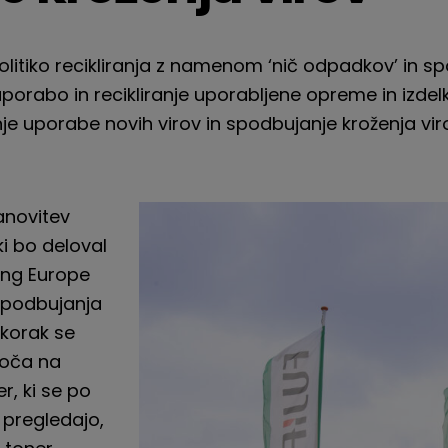
politiko recikliranja z namenom ‘nič odpadkov’ in sp
porabo in recikliranje uporabljene opreme in izdelk
je uporabe novih virov in spodbujanje kroženja vi
tanovitev
ki bo deloval
ring Europe
 spodbujanja
 korak se
toča na
r, ki se po
n pregledajo,