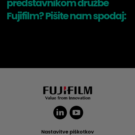
predstavnikom družbe
Fujifilm? Pišite nam spodaj:
Nastavitve piškotkov