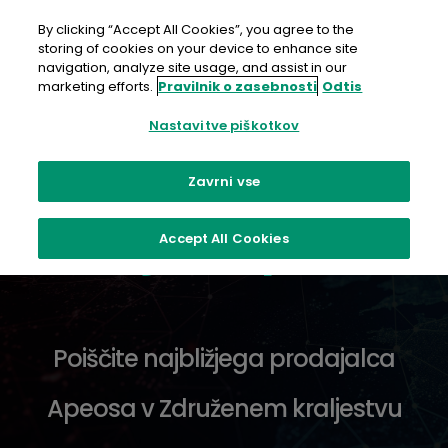
Preskoči
na
By clicking “Accept All Cookies”, you agree to the
vsebino
storing of cookies on your device to enhance site
navigation, analyze site usage, and assist in our
Postanite prodajalec
marketing efforts.
Pravilnik o zasebnosti
Odtis
Nastavitve piškotkov
Zavrni vse
Kje kupiti
Accept All Cookies
Poiščite najbližjega prodajalca
Apeosa v Združenem kraljestvu