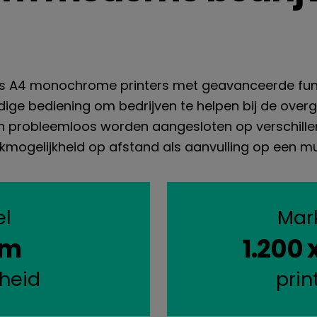
eks A4 monochrome printers met geavanceerde fun
ige bediening om bedrijven te helpen bij de over
n probleemloos worden aangesloten op verschille
ogelijkheid op afstand als aanvulling op een multi
el
Mar
pm
1.200 
lheid
prin