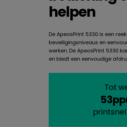
helpen
De ApeosPrint 5330 is een re
beveiligingsniveaus en eenvoud
werken. De ApeosPrint 5330 ka
en biedt een eenvoudige afdrukm
Tot w
53p
printsne