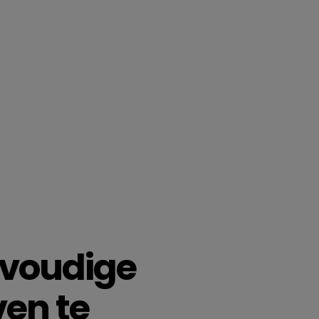
nvoudige
en te