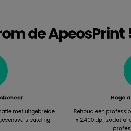
om de ApeosPrint 
nsbeheer
Hoge a
matie met uitgebreide
Behoud een profession
gevensversleuteling.
x 2.400 dpi, zodat al
profess