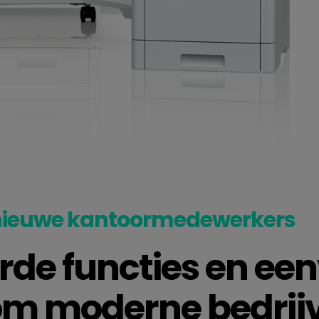
e nieuwe kantoormedewerkers
de functies en ee
om moderne bedrijv