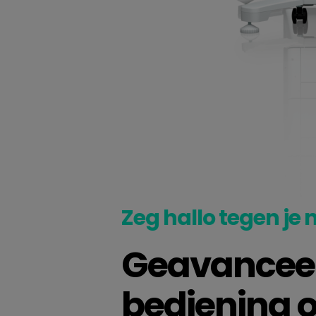
Zeg hallo tegen j
Geavanceer
bediening 