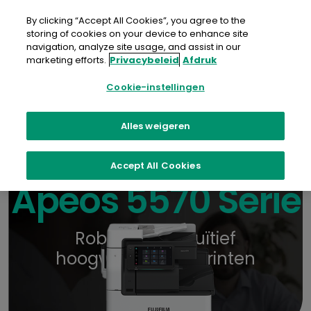
Doorgaan
naar
By clicking “Accept All Cookies”, you agree to the
artikel
storing of cookies on your device to enhance site
navigation, analyze site usage, and assist in our
Contact
Brochure
Waar te koop
marketing efforts.
Privacybeleid
Afdruk
Cookie-instellingen
Alles weigeren
Accept All Cookies
Apeos 5570 Serie
Robuust en intuïtief
hoogwaardig A3 printen