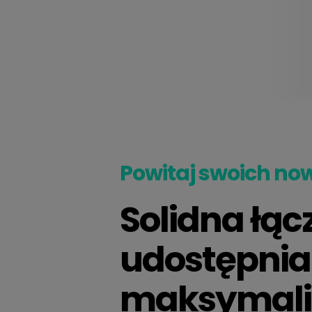
Powitaj swoich n
Solidna łąc
udostępnian
maksymaliz