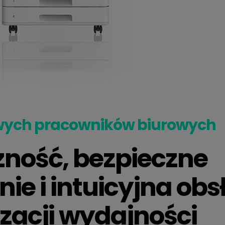
owych pracowników biurowych
zność, bezpieczne
ie i intuicyjna obs
acji wydajności