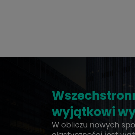
Wszechstronn
wyjątkowi w
W obliczu nowych sp
elastyczności jest waż