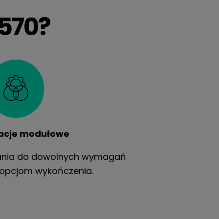
5570?
acje modułowe
ania do dowolnych wymagań
 opcjom wykończenia.