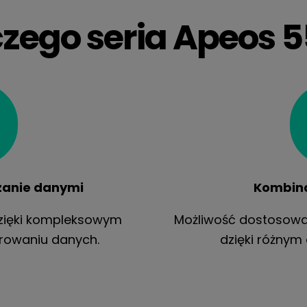
zego seria Apeos 
zanie danymi
Kombin
zięki kompleksowym
Możliwość dostosow
frowaniu danych.
dzięki różnym