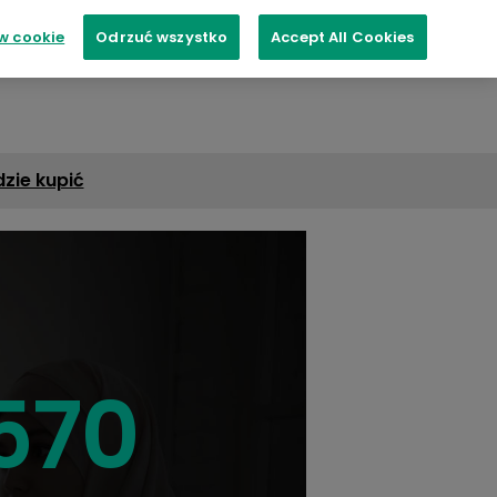
w cookie
Odrzuć wszystko
Accept All Cookies
Gdzie kupić
zie kupić
570