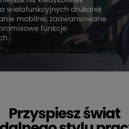
a wielofunkcyjnych drukarek
wanie mobilne, zaawansowane
promisowe funkcje
ch.
Przyspiesz świat
dalnego stylu pra