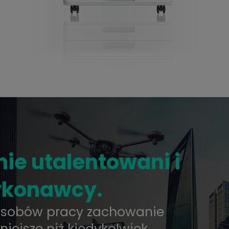
ie utalentowani i
ykonawcy.
osobów pracy zachowanie
niejsze niż kiedykolwiek