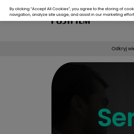
Przejdź
do
By clicking “Accept All Cookies”, you agree to the storing of coo
treści
navigation, analyze site usage, and assist in our marketing effort
Produkty
Odkryj wi
Prod
Dlac
Zas
Gdzi
Se