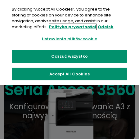
Przejdź
do
By clicking “Accept All Cookies”, you agree to the
treści
storing of cookies on your device to enhance site
navigation, analyze site usage, and assist in our
Kontakt
Broszura
Gdzie kupić
marketing efforts.
Polityka prywatności
Odcisk
Ustawienia plików cookie
Odrzuć wszystko
Accept All Cookies
Seria Apeos 3560
Konfigurowalne drukowanie A3 z
najwyższą elastycznością