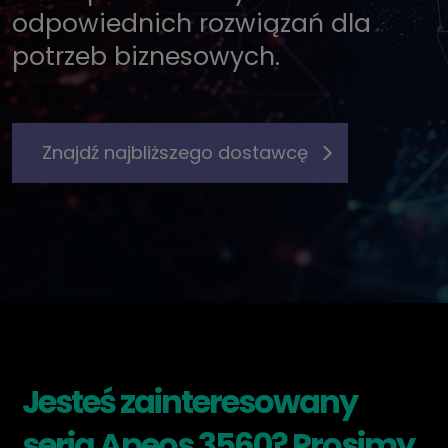
odpowiednich rozwiązań dla
potrzeb biznesowych.
Znajdź najbliższego dostawcę
Jesteś zainteresowany
serią Apeos 3560? Prosimy