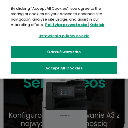
Przejdź
do
By clicking “Accept All Cookies”, you agree to the
treści
storing of cookies on your device to enhance site
navigation, analyze site usage, and assist in our
Kontakt
Broszura
Gdzie kupić
marketing efforts.
Polityka prywatności
Odcisk
Ustawienia plików cookie
Odrzuć wszystko
Accept All Cookies
Seria Apeos
C3567
Konfigurowalne drukowanie A3 z
najwyższą elastycznością